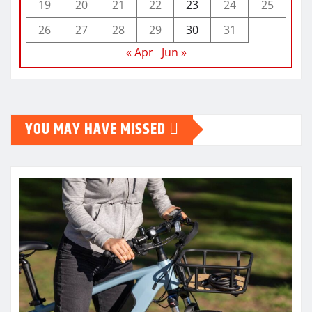
19
20
21
22
23
24
25
26
27
28
29
30
31
« Apr
Jun »
YOU MAY HAVE MISSED