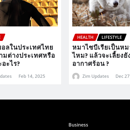
E
HEALTH
LIFESTYLE
ตบอลในประเทศไทย
หมาไซบีเรียเป็นหมา
ามต่างประเทศหรือ
ไหม? แล้วจะเลี้ยงย
ะอะไร?
อากาศร้อน ?
dates
Feb 14, 2025
Zim Updates
Dec 27
Business