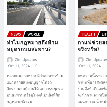
NEWS
WORLD
HEALTH
LI
ทำไมกฎหมายถึงห้าม
กาแฟช่วยลด
หยุดรถบนสะพาน?
จริงหรือ?
Zim Updates
Zim Update
Oct 11, 2024
0
Oct 11, 2024
หลายคนอาจทราบดีว่าสะพานข้าม
บทความนี้เราจะ
แยกหลายแห่งอนุญาตให้รถ
กาแฟที่อาจส่งผล
จักรยานยนต์ผ่านได้ แต่การหยุดรถ
รวมถึงข้อดีและข้อเ
บนสะพานหรืออุโมงค์เป็นสิ่งที่ผิด
จะนำกาแฟมาเป็น
กฎหมายชัดเจน
แผนการลดน้ำหนั