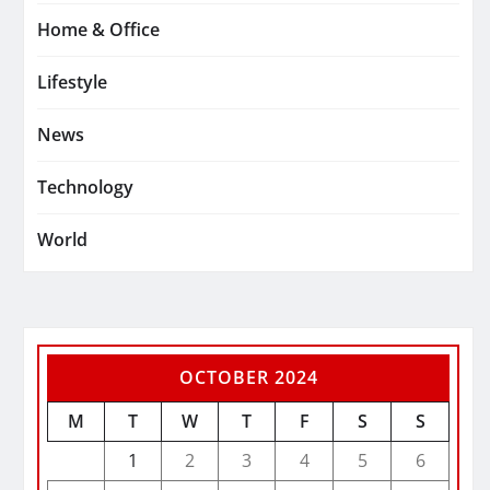
Home & Office
Lifestyle
News
Technology
World
OCTOBER 2024
M
T
W
T
F
S
S
1
2
3
4
5
6