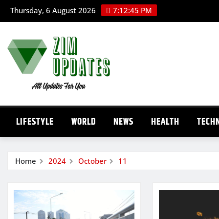
Skip
Thursday, 6 August 2026
7:12:46 PM
to
content
LIFESTYLE
WORLD
NEWS
HEALTH
TECH
Home
2024
October
11