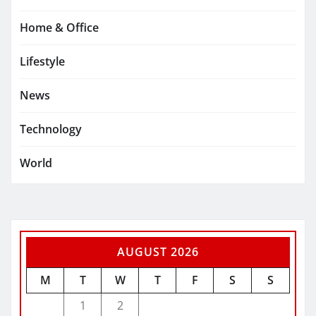
Home & Office
Lifestyle
News
Technology
World
AUGUST 2026
M
T
W
T
F
S
S
1
2